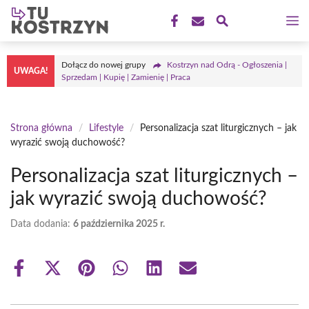
Przejdź
M
do
treści
Dołącz do nowej grupy
Kostrzyn nad Odrą - Ogłoszenia |
UWAGA!
Sprzedam | Kupię | Zamienię | Praca
Strona główna
/
Lifestyle
/
Personalizacja szat liturgicznych – jak
wyrazić swoją duchowość?
Personalizacja szat liturgicznych –
jak wyrazić swoją duchowość?
Data dodania:
6 października 2025 r.
Share
Share
Share
Share
Share
Share
on
on
on
on
on
on
Facebook
X
Pinterest
WhatsApp
LinkedIn
Email
(Twitter)