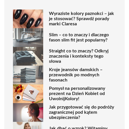
Wyraziste kolory paznokci – jak
je stosować? Sprawdź porady
marki Claresa
Slim – co to znaczy i dlaczego
fason slim fit jest popularny?
Straight co to znaczy? Odkryj
znaczenia i konteksty tego
słowa
Kroje jeansów damskich –
przewodnik po modnych
fasonach
Pomysł na personalizowany
prezent na Dzień Kobiet od
UwolnijKolory!
Jak przygotować się do podróży
zagranicznej pod kątem
ubezpieczenia?
Jak dbać o wzrok? Witaminy