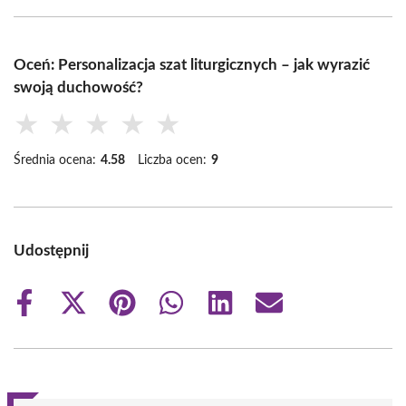
Oceń: Personalizacja szat liturgicznych – jak wyrazić
swoją duchowość?
★
★
★
★
★
Średnia ocena:
4.58
Liczba ocen:
9
Udostępnij
Share
Share
Share
Share
Share
Share
on
on
on
on
on
on
Facebook
X
Pinterest
WhatsApp
LinkedIn
Email
(Twitter)