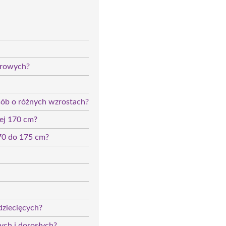
erowych?
osób o różnych wzrostach?
żej 170 cm?
170 do 175 cm?
dziecięcych?
ych i dorosłych?