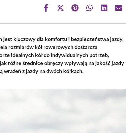
Share
Share
Share
Share
Share
Share
on
on
on
on
on
on
Facebook
X
Pinterest
WhatsApp
LinkedIn
Email
(Twitter)
est kluczowy dla komfortu i bezpieczeństwa jazdy,
bela rozmiarów kół rowerowych dostarcza
ze idealnych kół do indywidualnych potrzeb,
, jak różne średnice obręczy wpływają na jakość jazdy
nią wrażeń z jazdy na dwóch kółkach.