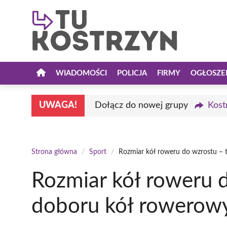
Przejdź
do
treści
WIADOMOŚCI
POLICJA
FIRMY
OGŁOSZE
UWAGA!
Dołącz do nowej grupy
Kost
Strona główna
/
Sport
/
Rozmiar kół roweru do wzrostu – 
Rozmiar kół roweru d
doboru kół rowerow