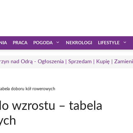
NIA
PRACA
POGODA
NEKROLOGI
LIFESTYLE
rzyn nad Odrą - Ogłoszenia | Sprzedam | Kupię | Zamieni
tabela doboru kół rowerowych
o wzrostu – tabela
ych