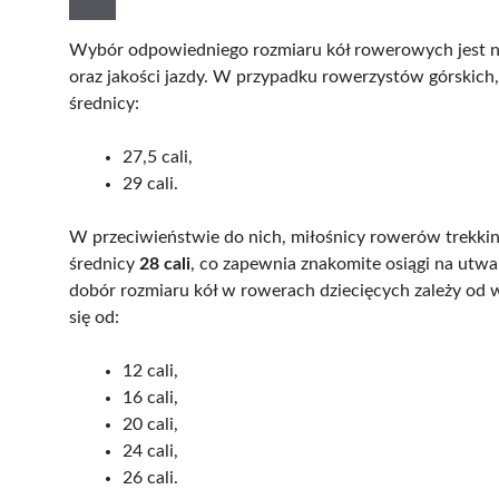
Wybór odpowiedniego rozmiaru kół rowerowych jest ni
oraz jakości jazdy. W przypadku rowerzystów górskich, 
średnicy:
27,5 cali,
29 cali.
W przeciwieństwie do nich, miłośnicy rowerów trekki
średnicy
28 cali
, co zapewnia znakomite osiągi na utw
dobór rozmiaru kół w rowerach dziecięcych zależy od 
się od:
12 cali,
16 cali,
20 cali,
24 cali,
26 cali.