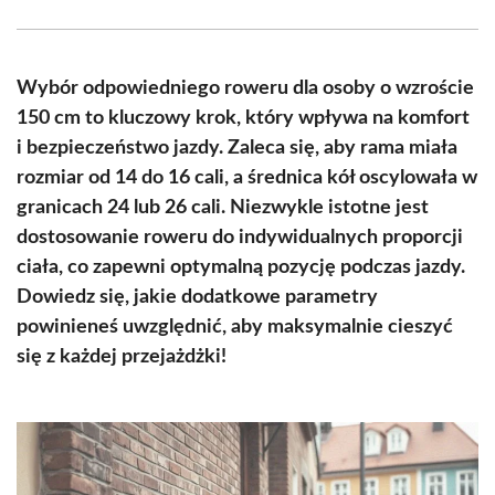
Facebook
X
Pinterest
WhatsApp
LinkedIn
Email
(Twitter)
Wybór odpowiedniego roweru dla osoby o wzroście
150 cm to kluczowy krok, który wpływa na komfort
i bezpieczeństwo jazdy. Zaleca się, aby rama miała
rozmiar od 14 do 16 cali, a średnica kół oscylowała w
granicach 24 lub 26 cali. Niezwykle istotne jest
dostosowanie roweru do indywidualnych proporcji
ciała, co zapewni optymalną pozycję podczas jazdy.
Dowiedz się, jakie dodatkowe parametry
powinieneś uwzględnić, aby maksymalnie cieszyć
się z każdej przejażdżki!