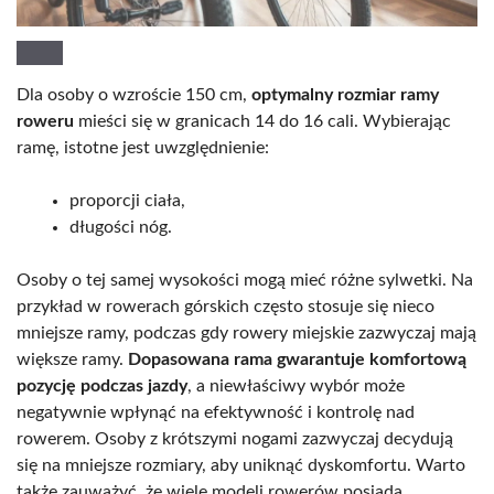
Dla osoby o wzroście 150 cm,
optymalny rozmiar ramy
roweru
mieści się w granicach 14 do 16 cali. Wybierając
ramę, istotne jest uwzględnienie:
proporcji ciała,
długości nóg.
Osoby o tej samej wysokości mogą mieć różne sylwetki. Na
przykład w rowerach górskich często stosuje się nieco
mniejsze ramy, podczas gdy rowery miejskie zazwyczaj mają
większe ramy.
Dopasowana rama gwarantuje komfortową
pozycję podczas jazdy
, a niewłaściwy wybór może
negatywnie wpłynąć na efektywność i kontrolę nad
rowerem. Osoby z krótszymi nogami zazwyczaj decydują
się na mniejsze rozmiary, aby uniknąć dyskomfortu. Warto
także zauważyć, że wiele modeli rowerów posiada