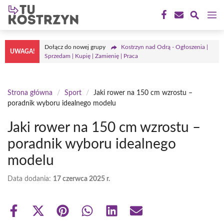
Przejdź
M
do
treści
Dołącz do nowej grupy
Kostrzyn nad Odrą - Ogłoszenia |
UWAGA!
Sprzedam | Kupię | Zamienię | Praca
Strona główna
/
Sport
/
Jaki rower na 150 cm wzrostu –
poradnik wyboru idealnego modelu
Jaki rower na 150 cm wzrostu –
poradnik wyboru idealnego
modelu
Data dodania:
17 czerwca 2025 r.
Share
Share
Share
Share
Share
Share
on
on
on
on
on
on