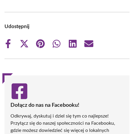
Udostępnij
Share
Share
Share
Share
Share
Share
on
on
on
on
on
on
Facebook
X
Pinterest
WhatsApp
LinkedIn
Email
(Twitter)
Dołącz do nas na Facebooku!
Odkrywaj, dyskutuj i dziel się tym co najlepsze!
Przyłącz się do naszej społeczności na Facebooku,
gdzie możesz dowiedzieć się więcej o lokalnych