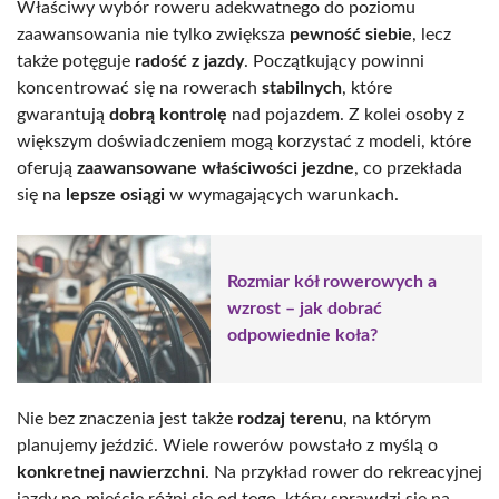
Właściwy wybór roweru adekwatnego do poziomu
zaawansowania nie tylko zwiększa
pewność siebie
, lecz
także potęguje
radość z jazdy
. Początkujący powinni
koncentrować się na rowerach
stabilnych
, które
gwarantują
dobrą kontrolę
nad pojazdem. Z kolei osoby z
większym doświadczeniem mogą korzystać z modeli, które
oferują
zaawansowane właściwości jezdne
, co przekłada
się na
lepsze osiągi
w wymagających warunkach.
Rozmiar kół rowerowych a
wzrost – jak dobrać
odpowiednie koła?
Nie bez znaczenia jest także
rodzaj terenu
, na którym
planujemy jeździć. Wiele rowerów powstało z myślą o
konkretnej nawierzchni
. Na przykład rower do rekreacyjnej
jazdy po mieście różni się od tego, który sprawdzi się na