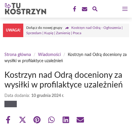
Przejdź
M
do
treści
Dołącz do nowej grupy
Kostrzyn nad Odrą - Ogłoszenia |
UWAGA!
Sprzedam | Kupię | Zamienię | Praca
Strona główna
/
Wiadomości
/
Kostrzyn nad Odrą doceniony za
wysiłki w profilaktyce uzależnień
Kostrzyn nad Odrą doceniony za
wysiłki w profilaktyce uzależnień
Data dodania:
10 grudnia 2024 r.
Share
Share
Share
Share
Share
Share
on
on
on
on
on
on
Facebook
X
Pinterest
WhatsApp
LinkedIn
Email