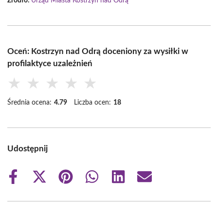
Źródło:
Urząd Miasta Kostrzyn nad Odrą
Oceń: Kostrzyn nad Odrą doceniony za wysiłki w
profilaktyce uzależnień
★
★
★
★
★
Średnia ocena:
4.79
Liczba ocen:
18
Udostępnij
Share
Share
Share
Share
Share
Share
on
on
on
on
on
on
Facebook
X
Pinterest
WhatsApp
LinkedIn
Email
(Twitter)