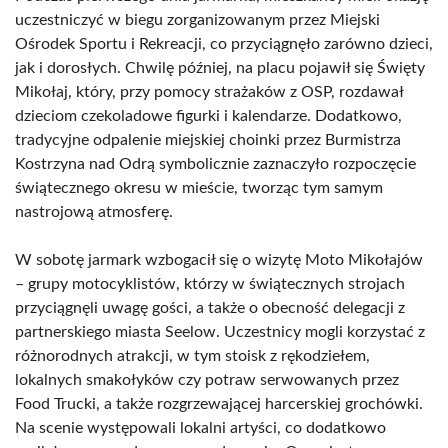
uczestniczyć w biegu zorganizowanym przez Miejski
Ośrodek Sportu i Rekreacji, co przyciągnęło zarówno dzieci,
jak i dorosłych. Chwilę później, na placu pojawił się Święty
Mikołaj, który, przy pomocy strażaków z OSP, rozdawał
dzieciom czekoladowe figurki i kalendarze. Dodatkowo,
tradycyjne odpalenie miejskiej choinki przez Burmistrza
Kostrzyna nad Odrą symbolicznie zaznaczyło rozpoczęcie
świątecznego okresu w mieście, tworząc tym samym
nastrojową atmosferę.
W sobotę jarmark wzbogacił się o wizytę Moto Mikołajów
– grupy motocyklistów, którzy w świątecznych strojach
przyciągnęli uwagę gości, a także o obecność delegacji z
partnerskiego miasta Seelow. Uczestnicy mogli korzystać z
różnorodnych atrakcji, w tym stoisk z rękodziełem,
lokalnych smakołyków czy potraw serwowanych przez
Food Trucki, a także rozgrzewającej harcerskiej grochówki.
Na scenie występowali lokalni artyści, co dodatkowo