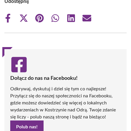
Udostępnij
Share
Share
Share
Share
Share
Share
on
on
on
on
on
on
Facebook
X
Pinterest
WhatsApp
LinkedIn
Email
(Twitter)
Dołącz do nas na Facebooku!
Odkrywaj, dyskutuj i dziel się tym co najlepsze!
Przyłącz się do naszej społeczności na Facebooku,
gdzie możesz dowiedzieć się więcej o lokalnych
wydarzeniach w Kostrzynie nad Odrą. Twoje zdanie
się liczy - polub naszą stronę i bądź na bieżąco!
Polub nas!