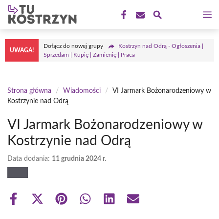
Przejdź
M
do
treści
Dołącz do nowej grupy
Kostrzyn nad Odrą - Ogłoszenia |
UWAGA!
Sprzedam | Kupię | Zamienię | Praca
Strona główna
/
Wiadomości
/
VI Jarmark Bożonarodzeniowy w
Kostrzynie nad Odrą
VI Jarmark Bożonarodzeniowy w
Kostrzynie nad Odrą
Data dodania:
11 grudnia 2024 r.
Share
Share
Share
Share
Share
Share
on
on
on
on
on
on
Facebook
X
Pinterest
WhatsApp
LinkedIn
Email