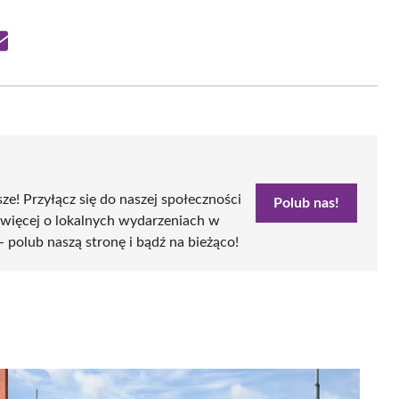
Share
on
Email
sze! Przyłącz się do naszej społeczności
Polub nas!
 więcej o lokalnych wydarzeniach w
- polub naszą stronę i bądź na bieżąco!