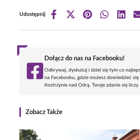
Udostępnij
Share
Share
Share
Share
Share
on
on
on
on
on
Facebook
X
Pinterest
WhatsApp
LinkedIn
(Twitter)
Dołącz do nas na Facebooku!
Odkrywaj, dyskutuj i dziel się tym co najlep
na Facebooku, gdzie możesz dowiedzieć się
Kostrzynie nad Odrą. Twoje zdanie się liczy 
Zobacz Także