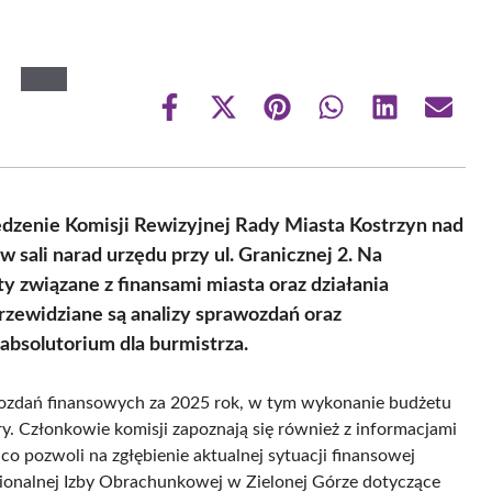
Share
Share
Share
Share
Share
Share
on
on
on
on
on
on
Facebook
X
Pinterest
WhatsApp
LinkedIn
Email
(Twitter)
edzenie Komisji Rewizyjnej Rady Miasta Kostrzyn nad
w sali narad urzędu przy ul. Granicznej 2. Na
związane z finansami miasta oraz działania
ewidziane są analizy sprawozdań oraz
bsolutorium dla burmistrza.
wozdań finansowych za 2025 rok, w tym wykonanie budżetu
ry. Członkowie komisji zapoznają się również z informacjami
co pozwoli na zgłębienie aktualnej sytuacji finansowej
onalnej Izby Obrachunkowej w Zielonej Górze dotyczące