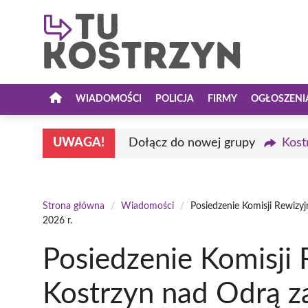
Przejdź
do
treści
WIADOMOŚCI
POLICJA
FIRMY
OGŁOSZENI
UWAGA!
Dołącz do nowej grupy
Kost
Strona główna
/
Wiadomości
/
Posiedzenie Komisji Rewizy
2026 r.
Posiedzenie Komisji 
Kostrzyn nad Odrą 