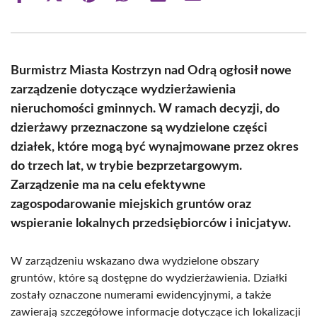
on
on
on
on
on
on
Facebook
X
Pinterest
WhatsApp
LinkedIn
Email
(Twitter)
Burmistrz Miasta Kostrzyn nad Odrą ogłosił nowe
zarządzenie dotyczące wydzierżawienia
nieruchomości gminnych. W ramach decyzji, do
dzierżawy przeznaczone są wydzielone części
działek, które mogą być wynajmowane przez okres
do trzech lat, w trybie bezprzetargowym.
Zarządzenie ma na celu efektywne
zagospodarowanie miejskich gruntów oraz
wspieranie lokalnych przedsiębiorców i inicjatyw.
W zarządzeniu wskazano dwa wydzielone obszary
gruntów, które są dostępne do wydzierżawienia. Działki
zostały oznaczone numerami ewidencyjnymi, a także
zawierają szczegółowe informacje dotyczące ich lokalizacji