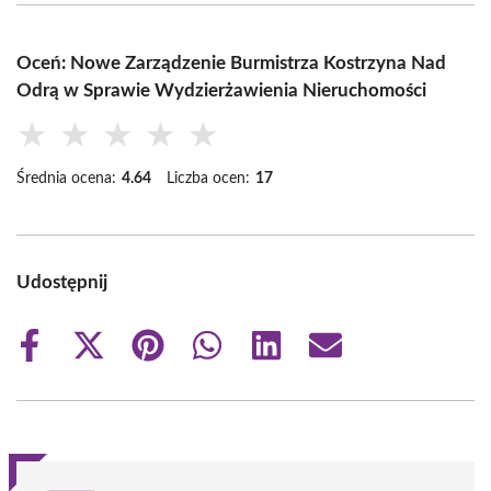
Oceń: Nowe Zarządzenie Burmistrza Kostrzyna Nad
Odrą w Sprawie Wydzierżawienia Nieruchomości
★
★
★
★
★
Średnia ocena:
4.64
Liczba ocen:
17
Udostępnij
Share
Share
Share
Share
Share
Share
on
on
on
on
on
on
Facebook
X
Pinterest
WhatsApp
LinkedIn
Email
(Twitter)