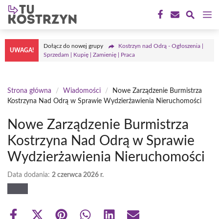
Przejdź
M
do
treści
Dołącz do nowej grupy
Kostrzyn nad Odrą - Ogłoszenia |
UWAGA!
Sprzedam | Kupię | Zamienię | Praca
Strona główna
/
Wiadomości
/
Nowe Zarządzenie Burmistrza
Kostrzyna Nad Odrą w Sprawie Wydzierżawienia Nieruchomości
Nowe Zarządzenie Burmistrza
Kostrzyna Nad Odrą w Sprawie
Wydzierżawienia Nieruchomości
Data dodania:
2 czerwca 2026 r.
Share
Share
Share
Share
Share
Share