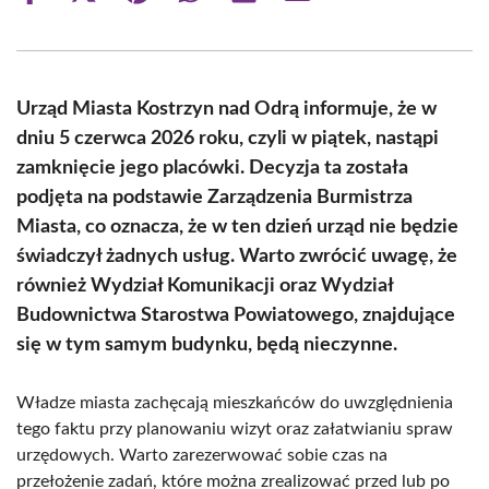
on
on
on
on
on
on
Facebook
X
Pinterest
WhatsApp
LinkedIn
Email
(Twitter)
Urząd Miasta Kostrzyn nad Odrą informuje, że w
dniu 5 czerwca 2026 roku, czyli w piątek, nastąpi
zamknięcie jego placówki. Decyzja ta została
podjęta na podstawie Zarządzenia Burmistrza
Miasta, co oznacza, że w ten dzień urząd nie będzie
świadczył żadnych usług. Warto zwrócić uwagę, że
również Wydział Komunikacji oraz Wydział
Budownictwa Starostwa Powiatowego, znajdujące
się w tym samym budynku, będą nieczynne.
Władze miasta zachęcają mieszkańców do uwzględnienia
tego faktu przy planowaniu wizyt oraz załatwianiu spraw
urzędowych. Warto zarezerwować sobie czas na
przełożenie zadań, które można zrealizować przed lub po