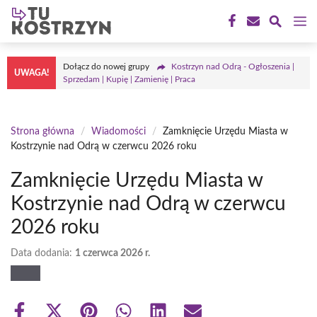
Przejdź
M
do
treści
Dołącz do nowej grupy
Kostrzyn nad Odrą - Ogłoszenia |
UWAGA!
Sprzedam | Kupię | Zamienię | Praca
Strona główna
/
Wiadomości
/
Zamknięcie Urzędu Miasta w
Kostrzynie nad Odrą w czerwcu 2026 roku
Zamknięcie Urzędu Miasta w
Kostrzynie nad Odrą w czerwcu
2026 roku
Data dodania:
1 czerwca 2026 r.
Share
Share
Share
Share
Share
Share