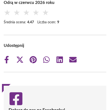
Odrą w czerwcu 2026 roku
★
★
★
★
★
Średnia ocena:
4.47
Liczba ocen:
9
Udostępnij
Share
Share
Share
Share
Share
Share
on
on
on
on
on
on
Facebook
X
Pinterest
WhatsApp
LinkedIn
Email
(Twitter)