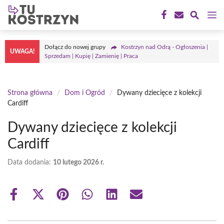
Przejdź
M
do
treści
Dołącz do nowej grupy
Kostrzyn nad Odrą - Ogłoszenia |
UWAGA!
Sprzedam | Kupię | Zamienię | Praca
Strona główna
/
Dom i Ogród
/
Dywany dziecięce z kolekcji
Cardiff
Dywany dziecięce z kolekcji
Cardiff
Data dodania:
10 lutego 2026 r.
Share
Share
Share
Share
Share
Share
on
on
on
on
on
on
Facebook
X
Pinterest
WhatsApp
LinkedIn
Email
(Twitter)