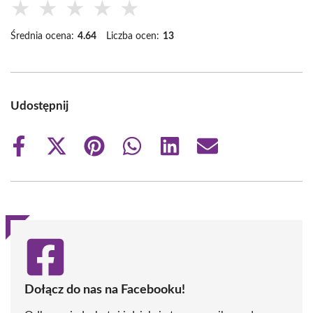
★
★
★
★
★
Średnia ocena:
4.64
Liczba ocen:
13
Udostępnij
Share
Share
Share
Share
Share
Share
on
on
on
on
on
on
Facebook
X
Pinterest
WhatsApp
LinkedIn
Email
(Twitter)
Dołącz do nas na Facebooku!