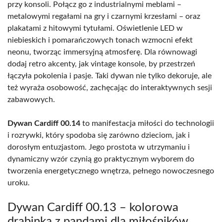
przy konsoli. Połącz go z industrialnymi meblami –
metalowymi regałami na gry i czarnymi krzesłami – oraz
plakatami z hitowymi tytułami. Oświetlenie LED w
niebieskich i pomarańczowych tonach wzmocni efekt
neonu, tworząc immersyjną atmosferę. Dla równowagi
dodaj retro akcenty, jak vintage konsole, by przestrzeń
łączyła pokolenia i pasje. Taki dywan nie tylko dekoruje, ale
też wyraża osobowość, zachęcając do interaktywnych sesji
zabawowych.
Dywan Cardiff 00.14
to manifestacja miłości do technologii
i rozrywki, który spodoba się zarówno dzieciom, jak i
dorosłym entuzjastom. Jego prostota w utrzymaniu i
dynamiczny wzór czynią go praktycznym wyborem do
tworzenia energetycznego wnętrza, pełnego nowoczesnego
uroku.
Dywan Cardiff 00.13 – kolorowa
drabinka z pandami dla miłośników