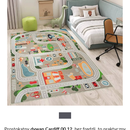
Prostokątny
dywan Cardiff 00.12
, bez frędzli, to praktyczny