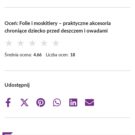
Oceń: Folie i moskitiery – praktyczne akcesoria
chroniące dziecko przed deszczem i owadami
★
★
★
★
★
Średnia ocena:
4.66
Liczba ocen:
18
Udostępnij
Share
Share
Share
Share
Share
Share
on
on
on
on
on
on
Facebook
X
Pinterest
WhatsApp
LinkedIn
Email
(Twitter)