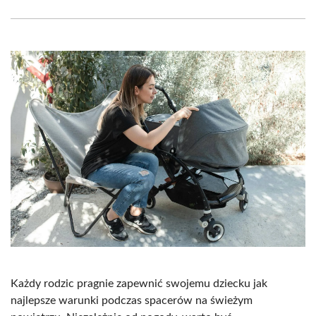
Facebook
X
Pinterest
WhatsApp
LinkedIn
Email
(Twitter)
Każdy rodzic pragnie zapewnić swojemu dziecku jak
najlepsze warunki podczas spacerów na świeżym