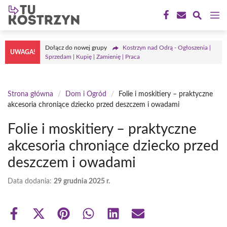
Przejdź
M
do
treści
Dołącz do nowej grupy
Kostrzyn nad Odrą - Ogłoszenia |
UWAGA!
Sprzedam | Kupię | Zamienię | Praca
Strona główna
/
Dom i Ogród
/
Folie i moskitiery – praktyczne
akcesoria chroniące dziecko przed deszczem i owadami
Folie i moskitiery – praktyczne
akcesoria chroniące dziecko przed
deszczem i owadami
Data dodania:
29 grudnia 2025 r.
Share
Share
Share
Share
Share
Share
on
on
on
on
on
on