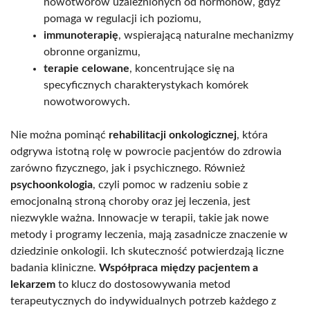
nowotworów uzależnionych od hormonów, gdyż
pomaga w regulacji ich poziomu,
immunoterapię
, wspierającą naturalne mechanizmy
obronne organizmu,
terapie celowane
, koncentrujące się na
specyficznych charakterystykach komórek
nowotworowych.
Nie można pominąć
rehabilitacji onkologicznej
, która
odgrywa istotną rolę w powrocie pacjentów do zdrowia
zarówno fizycznego, jak i psychicznego. Również
psychoonkologia
, czyli pomoc w radzeniu sobie z
emocjonalną stroną choroby oraz jej leczenia, jest
niezwykle ważna. Innowacje w terapii, takie jak nowe
metody i programy leczenia, mają zasadnicze znaczenie w
dziedzinie onkologii. Ich skuteczność potwierdzają liczne
badania kliniczne.
Współpraca między pacjentem a
lekarzem
to klucz do dostosowywania metod
terapeutycznych do indywidualnych potrzeb każdego z