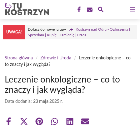
Przejdź
M
do
treści
Dołącz do nowej grupy
Kostrzyn nad Odrą - Ogłoszenia |
UWAGA!
Sprzedam | Kupię | Zamienię | Praca
Strona główna
/
Zdrowie i Uroda
/
Leczenie onkologiczne – co
to znaczy i jak wygląda?
Leczenie onkologiczne – co to
znaczy i jak wygląda?
Data dodania:
23 maja 2025 r.
Share
Share
Share
Share
Share
Share
on
on
on
on
on
on
Facebook
X
Pinterest
WhatsApp
LinkedIn
Email
(Twitter)