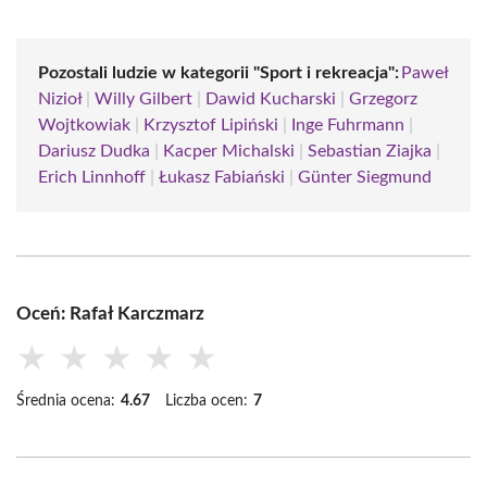
Pozostali ludzie w kategorii "Sport i rekreacja":
Paweł
Nizioł
|
Willy Gilbert
|
Dawid Kucharski
|
Grzegorz
Wojtkowiak
|
Krzysztof Lipiński
|
Inge Fuhrmann
|
Dariusz Dudka
|
Kacper Michalski
|
Sebastian Ziajka
|
Erich Linnhoff
|
Łukasz Fabiański
|
Günter Siegmund
Oceń: Rafał Karczmarz
★
★
★
★
★
Średnia ocena:
4.67
Liczba ocen:
7