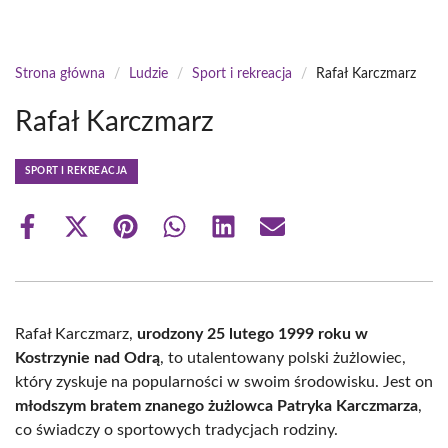
Strona główna
/
Ludzie
/
Sport i rekreacja
/
Rafał Karczmarz
Rafał Karczmarz
SPORT I REKREACJA
Share
Share
Share
Share
Share
Share
on
on
on
on
on
on
Facebook
X
Pinterest
WhatsApp
LinkedIn
Email
(Twitter)
Rafał Karczmarz,
urodzony 25 lutego 1999 roku w
Kostrzynie nad Odrą
, to utalentowany polski żużlowiec,
który zyskuje na popularności w swoim środowisku. Jest on
młodszym bratem znanego żużlowca Patryka Karczmarza
,
co świadczy o sportowych tradycjach rodziny.