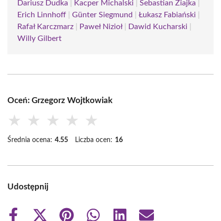
Dariusz Dudka
|
Kacper Michalski
|
Sebastian Ziajka
|
Erich Linnhoff
|
Günter Siegmund
|
Łukasz Fabiański
|
Rafał Karczmarz
|
Paweł Nizioł
|
Dawid Kucharski
|
Willy Gilbert
Oceń: Grzegorz Wojtkowiak
★
★
★
★
★
Średnia ocena:
4.55
Liczba ocen:
16
Udostępnij
Share
Share
Share
Share
Share
Share