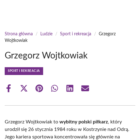
Strona główna
/
Ludzie
/
Sport i rekreacja
/
Grzegorz
Wojtkowiak
Grzegorz Wojtkowiak
SPORT I REKREACJA
Share
Share
Share
Share
Share
Share
on
on
on
on
on
on
Facebook
X
Pinterest
WhatsApp
LinkedIn
Email
(Twitter)
Grzegorz Wojtkowiak to
wybitny polski piłkarz
, który
urodził się 26 stycznia 1984 roku w Kostrzynie nad Odrą.
Jego kariera sportowa koncentrowała się głównie na