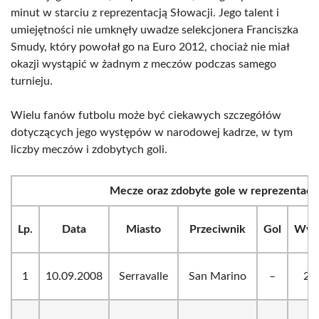
minut w starciu z reprezentacją Słowacji. Jego talent i
umiejętności nie umknęły uwadze selekcjonera Franciszka
Smudy, który powołał go na Euro 2012, chociaż nie miał
okazji wystąpić w żadnym z meczów podczas samego
turnieju.
Wielu fanów futbolu może być ciekawych szczegółów
dotyczących jego występów w narodowej kadrze, w tym
liczby meczów i zdobytych goli.
Mecze oraz zdobyte gole w reprezentacji
Lp.
Data
Miasto
Przeciwnik
Gol
Wyn
1
10.09.2008
Serravalle
San Marino
–
2:0