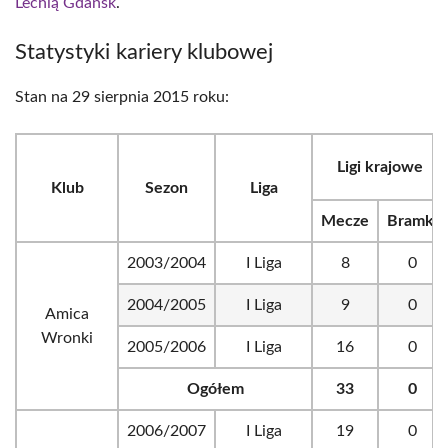
Lechią Gdańsk
.
Statystyki kariery klubowej
Stan na 29 sierpnia 2015 roku:
Ligi krajowe
Klub
Sezon
Liga
Mecze
Bramki
2003/2004
I Liga
8
0
2004/2005
I Liga
9
0
Amica
Wronki
2005/2006
I Liga
16
0
Ogółem
33
0
2006/2007
I Liga
19
0