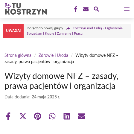
Przejdź
M
do
treści
Dołącz do nowej grupy
Kostrzyn nad Odrą - Ogłoszenia |
UWAGA!
Sprzedam | Kupię | Zamienię | Praca
Strona główna
/
Zdrowie i Uroda
/
Wizyty domowe NFZ –
zasady, prawa pacjentów i organizacja
Wizyty domowe NFZ – zasady,
prawa pacjentów i organizacja
Data dodania:
24 maja 2025 r.
Share
Share
Share
Share
Share
Share
on
on
on
on
on
on
Facebook
X
Pinterest
WhatsApp
LinkedIn
Email
(Twitter)