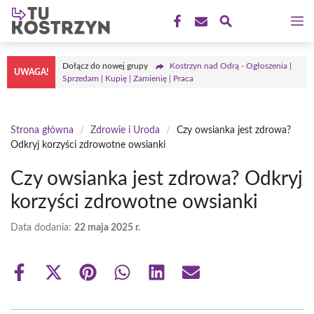
Przejdź
M
do
treści
Dołącz do nowej grupy
Kostrzyn nad Odrą - Ogłoszenia |
UWAGA!
Sprzedam | Kupię | Zamienię | Praca
Strona główna
/
Zdrowie i Uroda
/
Czy owsianka jest zdrowa?
Odkryj korzyści zdrowotne owsianki
Czy owsianka jest zdrowa? Odkryj
korzyści zdrowotne owsianki
Data dodania:
22 maja 2025 r.
Share
Share
Share
Share
Share
Share
on
on
on
on
on
on
Facebook
X
Pinterest
WhatsApp
LinkedIn
Email
(Twitter)