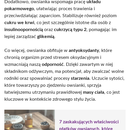
Dodatkowo, owsianka wspomaga pracę
układu
pokarmowego
, ułatwiając proces trawienia i
przeciwdziałając zaparciom. Stabilizuje również poziom
cukru we krwi
, co jest szczególnie istotne dla osób z
insulinoopornością
oraz
cukrzycą typu 2
, pomagając im
lepiej zarządzać
glikemią
.
Co więcej, owsianka obfituje w
antyoksydanty
, które
chronią organizm przed stresem oksydacyjnym i
wzmacniają naszą
odporność
. Dzięki zawartym w niej
składnikom odżywczym, ma potencjał, aby zwalczać wolne
rodniki oraz spowalniać procesy
starzenia
. Uczucie sytości,
które towarzyszy po zjedzeniu owsianki, sprzyja
łatwiejszemu utrzymaniu prawidłowej
masy ciała
, co jest
kluczowe w kontekście zdrowego stylu życia.
7 zaskakujących właściwości
płatków owsianych, które