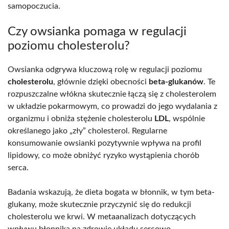
samopoczucia.
Czy owsianka pomaga w regulacji
poziomu cholesterolu?
Owsianka odgrywa kluczową rolę w regulacji poziomu
cholesterolu
, głównie dzięki obecności
beta-glukanów
. Te
rozpuszczalne włókna skutecznie łączą się z cholesterolem
w układzie pokarmowym, co prowadzi do jego wydalania z
organizmu i obniża stężenie cholesterolu
LDL
, wspólnie
określanego jako „zły” cholesterol. Regularne
konsumowanie owsianki pozytywnie wpływa na profil
lipidowy, co może obniżyć ryzyko wystąpienia chorób
serca.
Badania wskazują, że dieta bogata w błonnik, w tym beta-
glukany, może skutecznie przyczynić się do redukcji
cholesterolu we krwi. W metaanalizach dotyczących
wpływu błonnika na zdrowie układu sercowo-