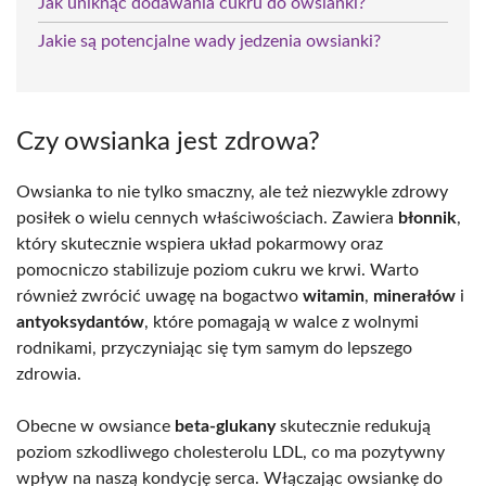
Jak uniknąć dodawania cukru do owsianki?
Jakie są potencjalne wady jedzenia owsianki?
Czy owsianka jest zdrowa?
Owsianka to nie tylko smaczny, ale też niezwykle zdrowy
posiłek o wielu cennych właściwościach. Zawiera
błonnik
,
który skutecznie wspiera układ pokarmowy oraz
pomocniczo stabilizuje poziom cukru we krwi. Warto
również zwrócić uwagę na bogactwo
witamin
,
minerałów
i
antyoksydantów
, które pomagają w walce z wolnymi
rodnikami, przyczyniając się tym samym do lepszego
zdrowia.
Obecne w owsiance
beta-glukany
skutecznie redukują
poziom szkodliwego cholesterolu LDL, co ma pozytywny
wpływ na naszą kondycję serca. Włączając owsiankę do