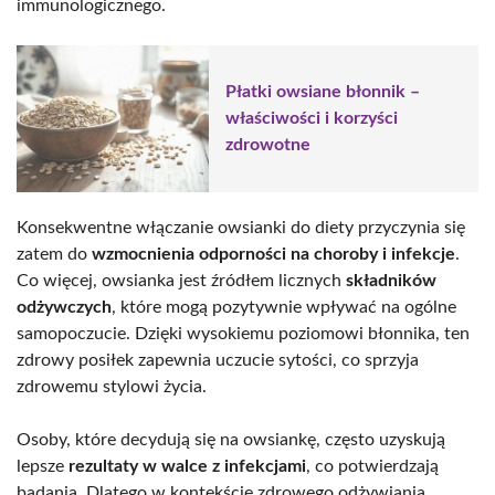
immunologicznego.
Płatki owsiane błonnik –
właściwości i korzyści
zdrowotne
Konsekwentne włączanie owsianki do diety przyczynia się
zatem do
wzmocnienia odporności na choroby i infekcje
.
Co więcej, owsianka jest źródłem licznych
składników
odżywczych
, które mogą pozytywnie wpływać na ogólne
samopoczucie. Dzięki wysokiemu poziomowi błonnika, ten
zdrowy posiłek zapewnia uczucie sytości, co sprzyja
zdrowemu stylowi życia.
Osoby, które decydują się na owsiankę, często uzyskują
lepsze
rezultaty w walce z infekcjami
, co potwierdzają
badania. Dlatego w kontekście zdrowego odżywiania,