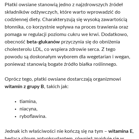
Płatki owsiane stanowią jedno z najzdrowszych źródeł
składników odżywczych, które warto wprowadzić do
codziennej diety. Charakteryzują się wysoką zawartością
błonnika, co korzystnie wpływa na proces trawienia oraz
pomaga w regulacji poziomu cukru we krwi. Dodatkowo,
obecność
beta-glukanów
przyczynia się do obniżenia
cholesterolu LDL, co wspiera zdrowie serca. Z tego
powodu są doskonałym wyborem dla wegetarian i wegan,
ponieważ stanowią bogate źródło białka roślinnego.
Oprócz tego, płatki owsiane dostarczają organizmowi
witamin z grupy B
, takich jak:
tiamina,
niacyna,
ryboflawina.
Jednak ich właściwości nie kończą się na tym –
witamina E
,
będąca silnym antyoksydantem, również znajduje się w