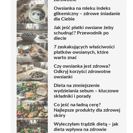
Owsianka na mleku indeks
glikemiczny – zdrowe śniadanie
dla Ciebie
Jak jeść płatki owsiane żeby
schudnąć? Przewodnik po
diecie
7 zaskakujących właściwości
płatków owsianych, które
warto znać
Czy owsianka jest zdrowa?
Odkryj korzyści zdrowotne
owsianki
Dieta na zmniejszenie
wydzielania sebum – kluczowe
składniki i porady
Co jeść na ładną cerę?
Najlepsze produkty dla zdrowej
skóry
Wyleczyłam trądzik dietą – jak
dieta wpływa na zdrowie