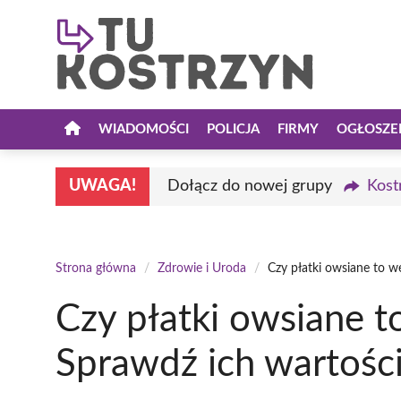
Przejdź
do
treści
WIADOMOŚCI
POLICJA
FIRMY
OGŁOSZE
UWAGA!
Dołącz do nowej grupy
Kost
Strona główna
/
Zdrowie i Uroda
/
Czy płatki owsiane to 
Czy płatki owsiane 
Sprawdź ich wartośc