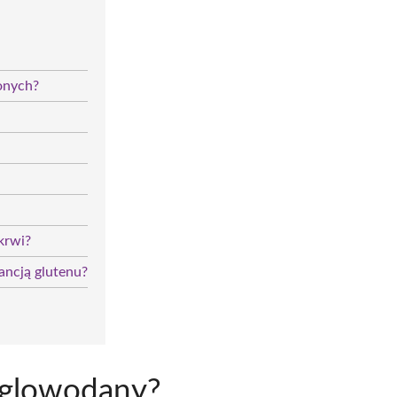
onych?
krwi?
rancją glutenu?
ęglowodany?