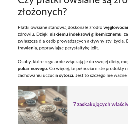
Czy płatki owsiane są 
złożonych?
Płatki owsiane stanowią doskonałe źródło
węglowodan
zdrowiu. Dzięki
niskiemu indeksowi glikemicznemu
, z
zwłaszcza dla osób prowadzących aktywny styl życia.
trawienia
, poprawiając perystaltykę jelit.
Osoby, które regularnie włączają je do swojej diety,
pokarmowego
. Co więcej, te pełnoziarniste produkty n
zachowaniu uczucia
sytości
. Jest to szczególnie ważne
7 zaskakujących właści