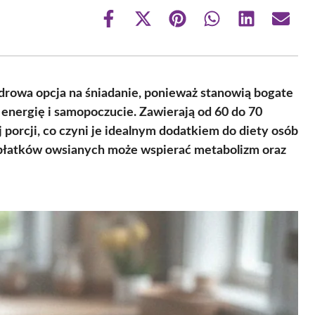
Share
Share
Share
Share
Share
Share
on
on
on
on
on
on
Facebook
X
Pinterest
WhatsApp
LinkedIn
Email
(Twitter)
 zdrowa opcja na śniadanie, ponieważ stanowią bogate
energię i samopoczucie. Zawierają od 60 do 70
rcji, co czyni je idealnym dodatkiem do diety osób
 płatków owsianych może wspierać metabolizm oraz