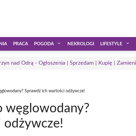
NIA
PRACA
POGODA
NEKROLOGI
LIFESTYLE
rzyn nad Odrą - Ogłoszenia | Sprzedam | Kupię | Zamieni
węglowodany? Sprawdź ich wartości odżywcze!
to węglowodany?
i odżywcze!