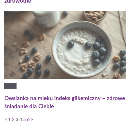
zdrowotne
Owsianka na mleku indeks glikemiczny – zdrowe
śniadanie dla Ciebie
<
1
2
3
4
5
6
>